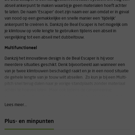
abseil ankerpunt te maken waarbij je geen materialen hoeft achter
te laten. De naam 'Escaper' doet zijn naam eer aan omdat er in geval
van nood op een gemakkelijke en snelle manier een 'tijdelijk'
ankerpunt te creëren is. Dankzij de Beal Escaper is het mogelijk om
je klimtouw op volle lengte te gebruiken tijdens een abseil in
vergelijking tot een abseil met dubbeltouw.
Multifunctioneel
Dankzij het innovatieve design is de Beal Escaper is hij voor
meerdere situaties geschikt. Denk bijvoorbeeld aan wanneer een
van je twee klimtouwen beschadigd raakt en je in een nood situatie
de gehele lengte van je touw wilt abseilen. Zo kun je bij een Multi-
pitch snel terug dalen naar je vorige standplaats zonder materiaal
achter te hoeven laten. Maar ook tijdens de canyoneering,
klimtochten, bergtochten en alpine tochten is de Beal Escaper een
aangename toevoeging aan je uitrusting.
Lees meer...
Eenvoudig in gebruik
Plus- en minpunten
Het simpele maar innovatief design van de Beal Escaper maakt het
mogelijk om snel een tijdelijk ankerpunt te creëren. Je haalt het