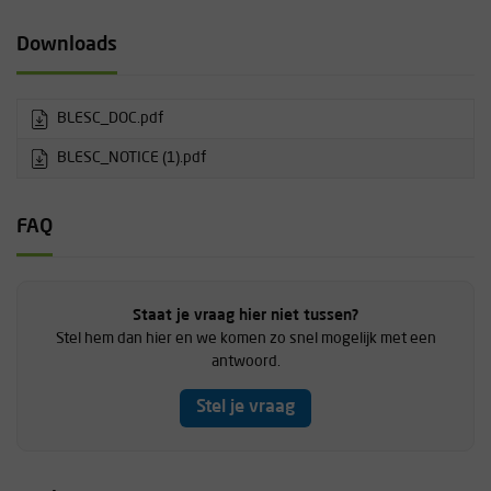
Escaper houden voor veilig gebruik van het product.
Downloads
Door herhaaldelijk aan het touw te trekken zal de Beal Escaper
uiteindelijk weer loskomen.
BLESC_DOC.pdf
BLESC_NOTICE (1).pdf
FAQ
Staat je vraag hier niet tussen?
Stel hem dan hier en we komen zo snel mogelijk met een
antwoord.
Stel je vraag