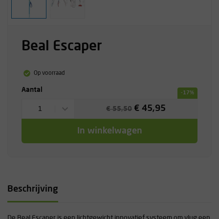
Beal Escaper
Op voorraad
Aantal
-17%
€ 45,95
1
€ 55,50
In winkelwagen
Beschrijving
De Beal Escaper is een lichtgewicht innovatief systeem om vlug een