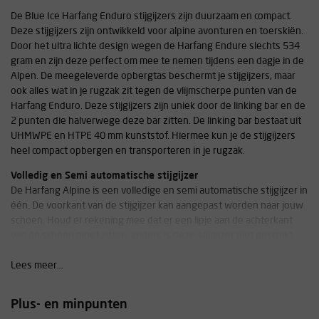
De Blue Ice Harfang Enduro stijgijzers zijn duurzaam en compact.
Deze stijgijzers zijn ontwikkeld voor alpine avonturen en toerskiën.
Door het ultra lichte design wegen de Harfang Endure slechts 534
gram en zijn deze perfect om mee te nemen tijdens een dagje in de
Alpen. De meegeleverde opbergtas beschermt je stijgijzers, maar
ook alles wat in je rugzak zit tegen de vlijmscherpe punten van de
Harfang Enduro. Deze stijgijzers zijn uniek door de linking bar en de
2 punten die halverwege deze bar zitten. De linking bar bestaat uit
UHMWPE en HTPE 40 mm kunststof. Hiermee kun je de stijgijzers
heel compact opbergen en transporteren in je rugzak.
Volledig en Semi automatische stijgijzer
De Harfang Alpine is een volledige en semi automatische stijgijzer in
één. De voorkant van de stijgijzer kan aangepast worden naar jouw
schoen. Houd er rekening mee dat er een lipje aan de achterkant
van de schoen moet zitten, anders is deze stijgijzer niet geschikt
voor jouw schoen.
Lees meer...
Afstellen stijgijzer
In het begin zal je de stijgijzer meerdere keren moeten stellen,
Plus- en minpunten
voordat de band zijn maximale rek heeft bereikt. Hoe dit precies