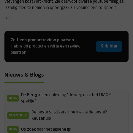
vervangen kost wat kracht. Zie daarvoor diverse youtube filmpjes.
Handig mee te nemen in opbergzak als volume een rol speelt.
Jan
Zelf een productreview plaatsen
Klik hier
Heb je dit product en wil je een review
plaatsen?
Nieuws & Blogs
De Berggidsen opleiding “de weg naar het UIAGM
BLOG
speldje.”
De beste stijgijzers: hoe kies je de beste? -
KEUZEHULP
Keuzehulp
Op zoek naar het alpiene ijs
BLOG