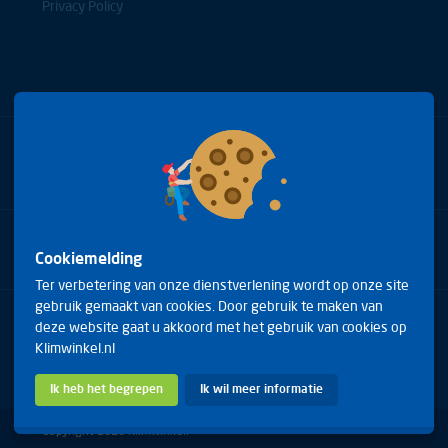
Privacy Policy
Bel met onze experts
+31(0)85 0653688
Cookiemelding
Ter verbetering van onze dienstverlening wordt op onze site
gebruik gemaakt van cookies. Door gebruik te maken van
Arduinstraat 20
deze website gaat u akkoord met het gebruik van cookies op
4827 HK Breda
Klimwinkel.nl
Telefoon:
+31(0)85 0653688
E-mail:
info@klimwinkel.nl
Ik heb het begrepen
Ik wil meer informatie
Copyright 2026 Klimwinkel.