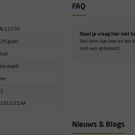
om de slijtage te verminderen.
FAQ
e constructie die het
EN 12270
Staat je vraag hier niet t
Stel hem dan hier en we 
ieronder:
29 gram
met een antwoord.
ik
taal
Sterkte
mm
in kN
tandaard
7
3
Nee
9
8
11
11
A1611/21AA
5
-
12
6
Nieuws & Blogs
-
12