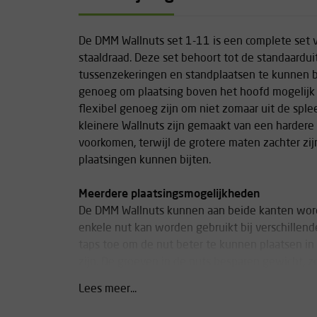
De DMM Wallnuts set 1-11 is een complete set 
staaldraad. Deze set behoort tot de standaardui
tussenzekeringen en standplaatsen te kunnen bo
genoeg om plaatsing boven het hoofd mogelijk 
flexibel genoeg zijn om niet zomaar uit de spl
kleinere Wallnuts zijn gemaakt van een hardere
voorkomen, terwijl de grotere maten zachter zij
plaatsingen kunnen bijten.
Meerdere plaatsingsmogelijkheden
De DMM Wallnuts kunnen aan beide kanten wor
enkele nut kan worden gebruikt bij verschillen
taps toe om de nut beter te kunnen plaatsen in 
zijn. De groeven in de nuts besparen gewicht, z
en veiligere plaatsing bij ondiepe spleten.
Lees meer...
Minder slijtage en gewicht