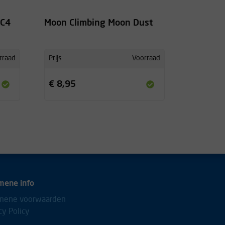
 C4
Moon Climbing Moon Dust
rraad
Prijs
Voorraad
€ 8,95
mene info
mene voorwaarden
cy Policy