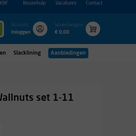
 KBF
Keuzehulp
Vacatures
Contact
Account
Winkelwagen
Inloggen
€ 0,00
gen
Slacklining
Aanbiedingen
llnuts set 1-11