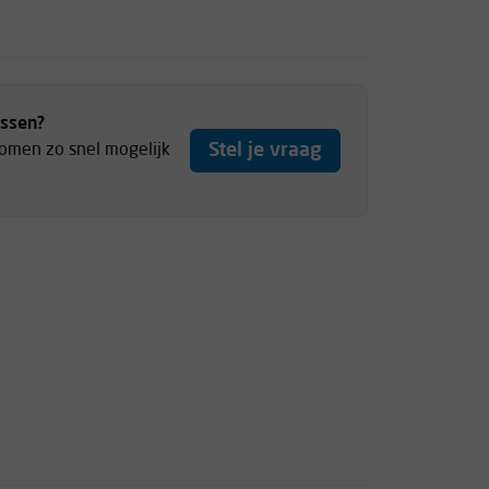
ussen?
Stel je vraag
komen zo snel mogelijk