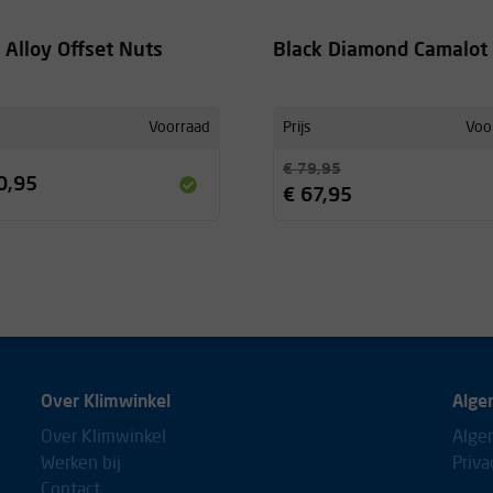
Alloy Offset Nuts
Black Diamond Camalot
Voorraad
Prijs
Voo
€ 79,95
0,95
€ 67,95
Over Klimwinkel
Alge
Over Klimwinkel
Alge
Werken bij
Priva
Contact