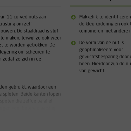
van 11 curved nuts aan
Makkelijk te identificere
trusting om zelf
de kleurcodering en ook 
uwen. De staaldraad is stijf
combineren met andere n
te maken, terwijl ze ook weer
De vorm van de nut is
eet te worden getrokken. De
geoptimaliseerd voor
 legering om scheuren te
gewichtsbesparing door 
n zodat ze zich in de
heen. Hierdoor zijn de nut
van gewicht
den gebruikt, waardoor een
de spleten. Beide kanten lopen
speten die zelfde parallel
orgen voor betere plaatsing