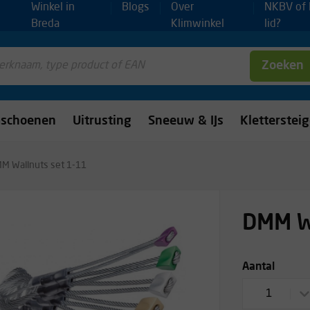
Winkel in
Blogs
Over
NKBV of
Breda
Klimwinkel
lid?
Zoeken
mschoenen
Uitrusting
Sneeuw & IJs
Kletterstei
M Wallnuts set 1-11
DMM Wa
Aantal
1