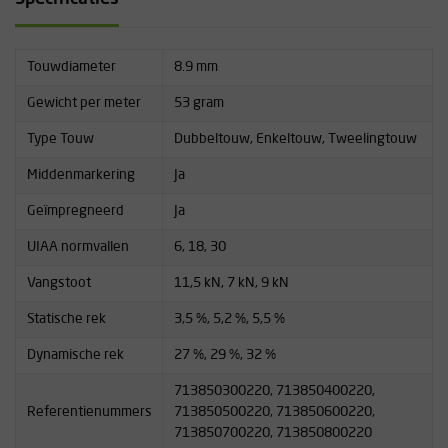
Gewicht [g / m]: 53,0
Statische rek [%]: 5,5 / 5,2 / 3,5
Aantal normvallen: 6/18/30
Touwdiameter
8.9 mm
Gewicht per meter
53 gram
Type Touw
Dubbeltouw, Enkeltouw, Tweelingtouw
Middenmarkering
Ja
Geïmpregneerd
Ja
UIAA normvallen
6, 18, 30
Vangstoot
11,5 kN, 7 kN, 9 kN
Statische rek
3,5 %, 5,2 %, 5,5 %
Dynamische rek
27 %, 29 %, 32 %
713850300220, 713850400220,
Referentienummers
713850500220, 713850600220,
713850700220, 713850800220