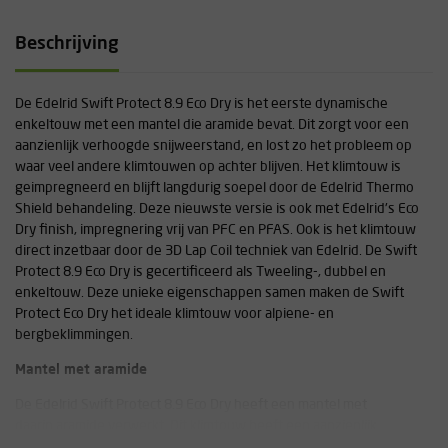
Beschrijving
De Edelrid Swift Protect 8.9 Eco Dry is het eerste dynamische
enkeltouw met een mantel die aramide bevat. Dit zorgt voor een
aanzienlijk verhoogde snijweerstand, en lost zo het probleem op
waar veel andere klimtouwen op achter blijven. Het klimtouw is
geimpregneerd en blijft langdurig soepel door de Edelrid Thermo
Shield behandeling. Deze nieuwste versie is ook met Edelrid's Eco
Dry finish, impregnering vrij van PFC en PFAS. Ook is het klimtouw
direct inzetbaar door de 3D Lap Coil techniek van Edelrid. De Swift
Protect 8.9 Eco Dry is gecertificeerd als Tweeling-, dubbel en
enkeltouw. Deze unieke eigenschappen samen maken de Swift
Protect Eco Dry het ideale klimtouw voor alpiene- en
bergbeklimmingen.
Mantel met aramide
De Edelrid Swift Protect 8.9 Eco Dry heeft een mantel met
daarin aramide verwerkt. Dit klimtouw heeft een aanzienlijk
verhoogde snijweerstand onder belasting, waardoor het beter