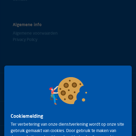
Prima om te trainen na carpaal tunnel.
Algemene info
-
Algemene voorwaarden
Privacy Policy
Zeer tevreden over de powerball, even wat "opstart" problemen
maar gaat nu als een tierelier. Merk zeer snel resultaat
-
Bel met onze experts
+31(0)85 0653688
Je voelt dat het werk,krachtig en goed .De pijn verminderd
-
Cookiemelding
Ter verbetering van onze dienstverlening wordt op onze site
gebruik gemaakt van cookies. Door gebruik te maken van
Arduinstraat 20