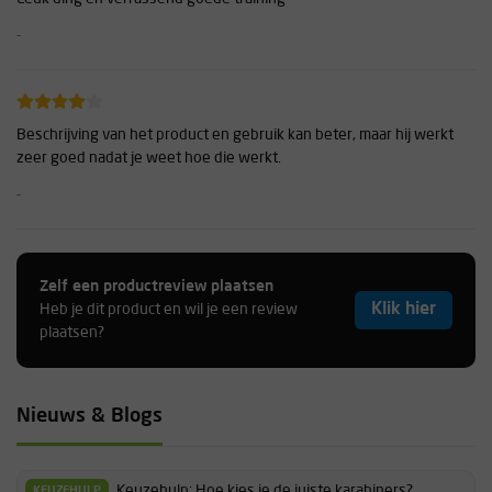
-
Beschrijving van het product en gebruik kan beter, maar hij werkt
zeer goed nadat je weet hoe die werkt.
-
Zelf een productreview plaatsen
Prima product om je kracht te ontwikkelen. Je moet alleen ff je/de
Klik hier
Heb je dit product en wil je een review
draai vinden.
plaatsen?
-
Nieuws & Blogs
Doet wat ie moet doen.. Een mooi handzaam apparaatje voor een
basis hand en arm training.\nIk werd verrast door de kracht welke
Keuzehulp: Hoe kies je de juiste karabiners?
KEUZEHULP