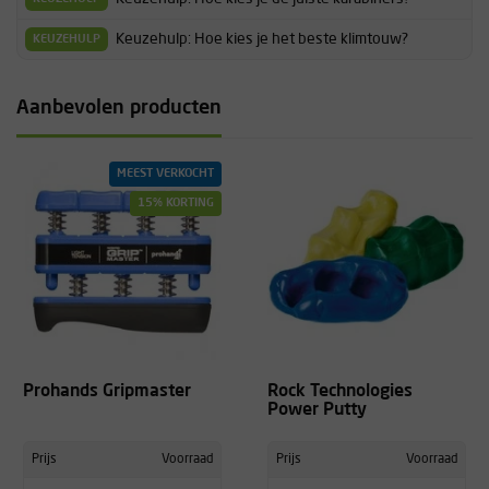
opgebouwd wordt.
Keuzehulp: Hoe kies je het beste klimtouw?
KEUZEHULP
-
Aanbevolen producten
heel erg verslavend en erg leuk! ook gewoon als je tv zit te kijken!
MEEST VERKOCHT
-
15% KORTING
Moeilijker om te gebruiken dan verwacht. De bijgevoegde
documentatie is niet zo duidelijk over hoe het werkelijk goed werkt.
-
Prohands Gripmaster
Rock Technologies
Power Putty
helaas geen nederlandse handleiding
Prijs
Voorraad
Prijs
Voorraad
-