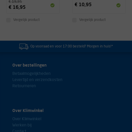
€ 19,95
€ 10,95
€ 16,95
Vergelijk product
Vergelijk product
lastig om de powerball aan de gang te krijgen.
-
Op voorraad en voor 17:00 besteld? Morgen in huis!*
Het is een prima product, maar je moet even de slag in je vingers
krijgen.
Over bestellingen
Betaalmogelijkheden
-
Levertijd en verzendkosten
Retourneren
Het product voldoet aan de verwachtingen. Gebruiksaanwijzing wel
goed doornemen, maar dan heb je de powerball ook goed onder de
Over Klimwinkel
knie.
Over Klimwinkel
-
Werken bij
Contact