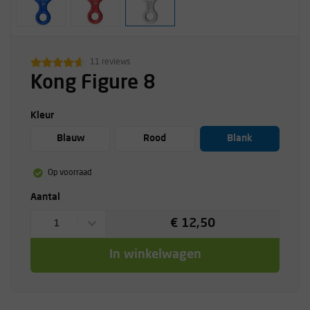
11 reviews
Kong Figure 8
Kleur
Blauw
Rood
Blank
Op voorraad
Aantal
€ 12,50
1
In winkelwagen