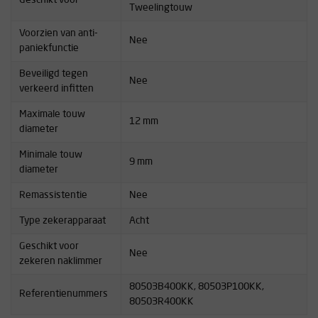
Tweelingtouw
Voorzien van anti-
Nee
paniekfunctie
Beveiligd tegen
Nee
verkeerd infitten
Maximale touw
12 mm
diameter
Minimale touw
9 mm
diameter
Remassistentie
Nee
Type zekerapparaat
Acht
Geschikt voor
Nee
zekeren naklimmer
80503B400KK, 80503P100KK,
Referentienummers
80503R400KK