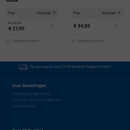
Guide
?
?
Prijs
Voorraad
Prijs
Voorraad
€ 32,95
goed
€ 34,95
€ 27,95
-
Vergelijk product
Vergelijk product
een acht zoals je verwacht
Op voorraad en voor 17:00 besteld? Morgen in huis!*
-
Over bestellingen
Betaalmogelijkheden
makkelijk in gebruik
Levertijd en verzendkosten
Retourneren
-