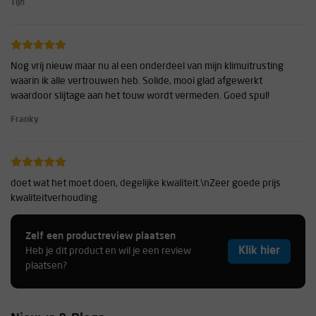
Tijn
Nog vrij nieuw maar nu al een onderdeel van mijn klimuitrusting
waarin ik alle vertrouwen heb. Solide, mooi glad afgewerkt
waardoor slijtage aan het touw wordt vermeden. Goed spul!
Franky
doet wat het moet doen, degelijke kwaliteit.\nZeer goede prijs
kwaliteitverhouding.
-
Zelf een productreview plaatsen
Klik hier
Heb je dit product en wil je een review
plaatsen?
Het leukste zeker/abseil-apparaat dat er is! en deze was lekker
goedkoop en duurzaam.