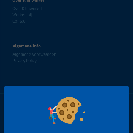
Over Klimwinkel
goede kwaliteit
Over Klimwinkel
-
Werken bij
Contact
Algemene info
Algemene voorwaarden
Privacy Policy
Bel met onze experts
+31(0)85 0653688