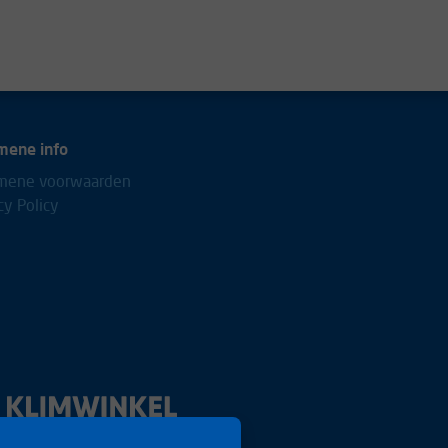
mene info
mene voorwaarden
cy Policy