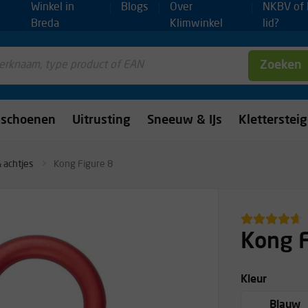
Winkel in
Blogs
Over
NKBV of
Breda
Klimwinkel
lid?
Zoeken
mschoenen
Uitrusting
Sneeuw & IJs
Kletterstei
 achtjes
Kong Figure 8
Kong F
Kleur
Blauw