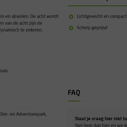
en en abseilen. De acht wordt
Lichtgewicht en compact
en van de acht zijn de
Scherp geprijsd
ynamisch te zekeren.
nium
FAQ
Klim- en Adventurepark,
Staat je vraag hier niet t
n
Stel hem dan hier en we 