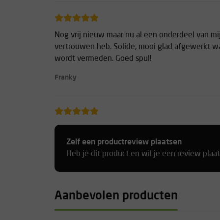
Nog vrij nieuw maar nu al een onderdeel van mijn
vertrouwen heb. Solide, mooi glad afgewerkt wa
wordt vermeden. Goed spul!
Franky
doet wat het moet doen, degelijke kwaliteit.\nZ
kwaliteitverhouding.
Zelf een productreview plaatsen
Heb je dit product en wil je een review plaa
-
Aanbevolen producten
Het leukste zeker/abseil-apparaat dat er is! en