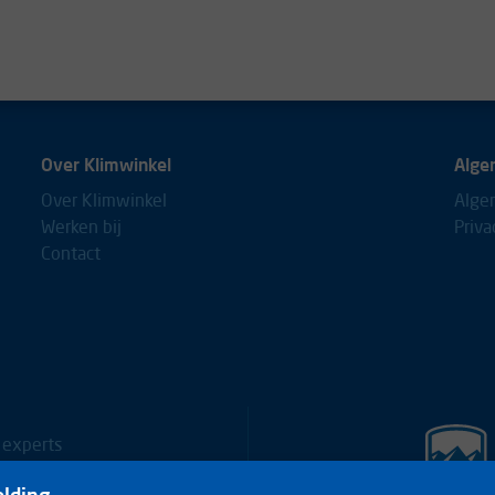
 de kwaliteit zeggen. Het ziet
ne verpakking.
Over Klimwinkel
Alge
Over Klimwinkel
Alge
Werken bij
Priva
Contact
 experts
0653688