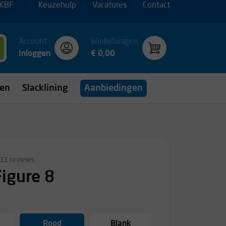
 KBF
Keuzehulp
Vacatures
Contact
Account
Winkelwagen
Inloggen
€ 0,00
gen
Slacklining
Aanbiedingen
11 reviews
igure 8
Rood
Blank