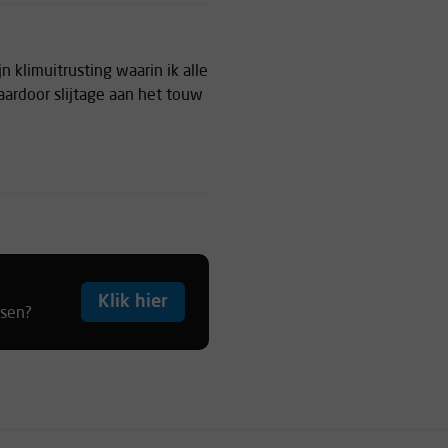
 klimuitrusting waarin ik alle
ardoor slijtage aan het touw
eer goede prijs
Klik hier
tsen?
 deze was lekker goedkoop en