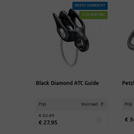
duurzaam.
MEEST VERKOCHT
-
15% KORTING
Zeer snelle levering. Geleverde van zeer goede k
te bevelen.
-
Black Diamond ATC Guide
Petz
Doet wat het moet doen.
?
Prijs
Voorraad
Prijs
-
€ 32,95
€ 3
€ 27,95