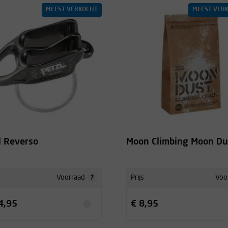
MEEST VERKOCHT
MEEST VER
waliteit. Verkoper is zeer aan
l Reverso
Moon Climbing Moon Du
?
Voorraad
Prijs
Voo
4,95
€ 8,95