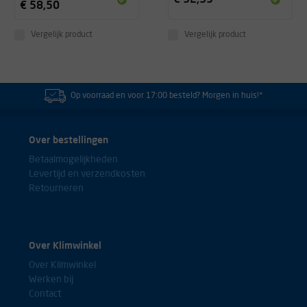
€ 58,50
Vergelijk product
Vergelijk product
Op voorraad en voor 17:00 besteld? Morgen in huis!*
Over bestellingen
Betaalmogelijkheden
Levertijd en verzendkosten
Retourneren
Over Klimwinkel
Over Klimwinkel
Werken bij
Contact