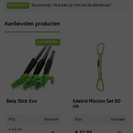
-
Keuzehulp: Hoe kies je het beste klimtouw?
KEUZEHULP
Aanbevolen producten
Helaas kan ik zelf hier geen feedback op geven, daar het een
kerstcadeau is. Maar het is wel het artikel wat gevraagd was.
15% KORTING
-
Beta Stick Evo
Edelrid Mission Set 60
cm
Prijs
Voorraad
Prijs
Voorraad
€ 68,95
€ 32,95