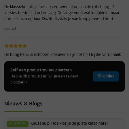
De klassieker als je met de zenuwen bloot aan de rots hangt. 2
versies besteld - kort en lang. De lange voelt wat instabieler maar
doet zijn werk prima. Kwaliteit zoals je van Kong gewend bent.
Conrad
De Kong Panic is echt een lifesaver als je nét niet bij die verre haak
komt. Dankzij de stijve sling en het slimme mechanisme kun je
zonder stress eerder clippen, vooral op spannende stukken. Ik
Zelf een productreview plaatsen
gebruik ’m standaard op routes met lastige clips-veel relaxter
Klik hier
Heb je dit product en wil je een review
klimmen!
plaatsen?
Serge
Nieuws & Blogs
geeft je net dat beetje extra rust tussen de oortjes waardoor je die
"onmogelijke route" toch durft te proberen.
Keuzehulp: Hoe kies je de juiste karabiners?
KEUZEHULP