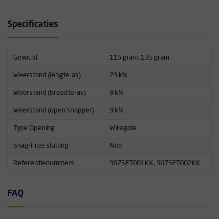
Specificaties
Gewicht
115 gram, 135 gram
Weerstand (lengte-as)
29 kN
Weerstand (breedte-as)
9 kN
Weerstand (open snapper)
9 kN
Type Opening
Wiregate
Snag-Free sluiting
Nee
Referentienummers
907SET001KK, 907SET002KK
FAQ