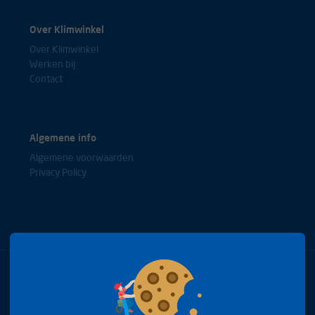
Over Klimwinkel
Over Klimwinkel
Werken bij
Contact
Algemene info
Algemene voorwaarden
Privacy Policy
Bel met onze experts
+31(0)85 0653688