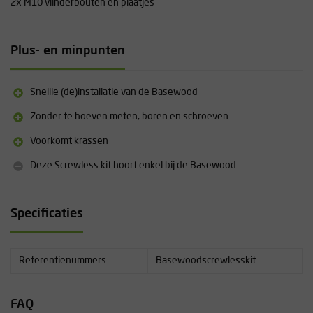
2x M10 vlinderbouten en plaatjes
Plus- en minpunten
Snellle (de)installatie van de Basewood
Zonder te hoeven meten, boren en schroeven
Voorkomt krassen
Deze Screwless kit hoort enkel bij de Basewood
Specificaties
Referentienummers
Basewoodscrewlesskit
FAQ