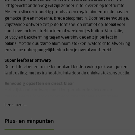
lichtgewicht onderweg wil zijn zonder in te leveren op leefruimte.
Met een slim rechthoekig grondvlak en royale binnenruimte past er
gemakkelijk een moderne, brede slaapmat in. Door het eenvoudige,
vrijstaande ontwerp zet je de tent snel en intuïtief op. Ideaal voor
sportieve tochten, trektochten of weekendjes buiten. Ventilatie,
privacy en bescherming tegen weersinvloeden zijn perfect in
balans. Met de duurzame aluminium stokken, waterdichte afwerking
en slimme opbergmogelijkheden ben je overal voorbereid.
Super leefbaar ontwerp
De rechte vloer en ruime binnenkant bieden volop plek voor jou en
je uitrusting, met extra hoofdruimte door de unieke stokconstructie.
Eenvoudig opzetten en direct klaar
Het vrijstaande ontwerp met kleurgecodeerde stokken en
meegeleverde footprint zorgt voor razendsnelle en intuïtieve
opbouw, zelfs op een drukke camping of afgelegen plek.
Lees meer...
Aanvullende informatie
Plus- en minpunten
Capaciteit: 1 persoon
Aantal deuren: 1