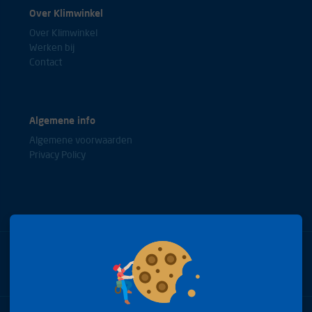
Over Klimwinkel
Over Klimwinkel
Werken bij
Contact
Algemene info
Algemene voorwaarden
Privacy Policy
Bel met onze experts
+31(0)85 0653688