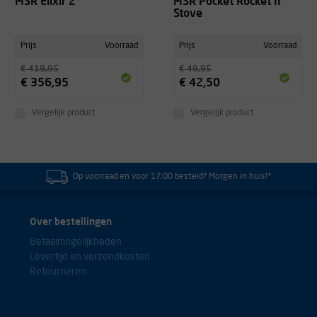
MSR Elixir 2
MSR Pocket Rocket II
Stove
Prijs
Voorraad
Prijs
Voorraad
€ 419,95
€ 49,95
€ 356,95
€ 42,50
Vergelijk product
Vergelijk product
Op voorraad en voor 17:00 besteld? Morgen in huis!*
Over bestellingen
Betaalmogelijkheden
Levertijd en verzendkosten
Retourneren