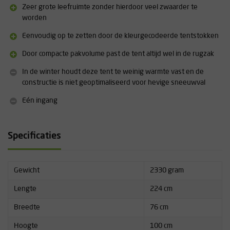
Opbergruimte: 2 lage zijvakken, 2 overhead gear lofts
Zeer grote leefruimte zonder hierdoor veel zwaarder te
Minimale gewicht: 1,84 kg
worden
Gewicht compleet: 2,33 kg
Pakmaat: 48 x 13 cm
Eenvoudig op te zetten door de kleurgecodeerde tentstokken
Vloeroppervlakte: 1,70 m² (plus 0,74 m² vestibule)
Door compacte pakvolume past de tent altijd wel in de rugzak
Binnenhoogte: 0,99 m
Tentstokken: 2x 7000-serie aluminium
In de winter houdt deze tent te weinig warmte vast en de
Fly: 75D ripstop polyester, 1500 mm met PFAS-vrije DWR
constructie is niet geoptimaliseerd voor hevige sneeuwval
Binnentent: 20D nylon micromesh / 40D ripstop polyester
Bodem: 75D taffeta polyester, 3000 mm, PFAS-vrije DWR
Eén ingang
Meegeleverd: tent, rainfly, stokken, footprint, 10 haringen,
scheerlijnen, opbergzak, handleiding
Specificaties
Gewicht
2330 gram
Lengte
224 cm
Breedte
76 cm
Hoogte
100 cm