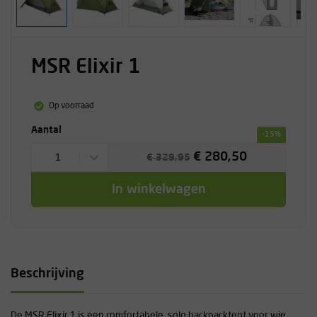
MSR Elixir 1
Op voorraad
Aantal
-15%
€ 280,50
1
€ 329,95
In winkelwagen
Beschrijving
De MSR Elixir 1 is een comfortabele, solo backpacktent voor wie