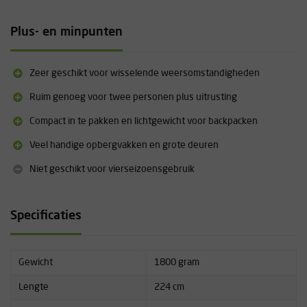
en flink wat bepakking.
Technische specificaties
Plus- en minpunten
Capaciteit: 2 personen
Minimumgewicht: 1,61 kg
Zeer geschikt voor wisselende weersomstandigheden
Gewicht inclusief verpakking: 1,80 kg
Vloeroppervlak: 2,95 m²
Ruim genoeg voor twee personen plus uitrusting
Vestibuleoppervlak: 1,53 m²
Compact in te pakken en lichtgewicht voor backpacken
Max. binnententhoogte: 1,02 m
Afmetingen ingepakt: 58 x 13 cm
Veel handige opbergvakken en grote deuren
Aantal deuren: 2
Tentstokken: 1 DAC NFL 9.3 mm
Niet geschikt voor vierseizoensgebruik
Buitentent: 20D ripstop nylon, 3000 mm PEU & PFAS-vrij silicone
Binnentent: 20D polyester micromesh / 20D ripstop nylon, PFAS-
vrij DWR
Specificaties
Bodem: 30D ripstop nylon, 6000 mm PEU & PFAS-vrij DWR
Gewicht
1800 gram
Lengte
224 cm