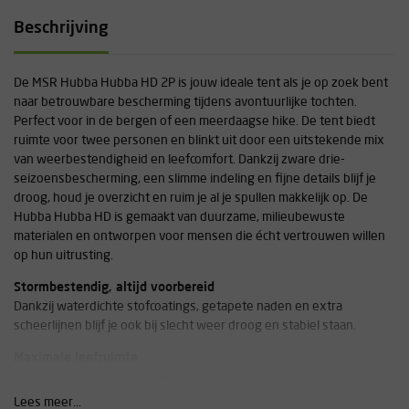
Beschrijving
De MSR Hubba Hubba HD 2P is jouw ideale tent als je op zoek bent
naar betrouwbare bescherming tijdens avontuurlijke tochten.
Perfect voor in de bergen of een meerdaagse hike. De tent biedt
ruimte voor twee personen en blinkt uit door een uitstekende mix
van weerbestendigheid en leefcomfort. Dankzij zware drie-
seizoensbescherming, een slimme indeling en fijne details blijf je
droog, houd je overzicht en ruim je al je spullen makkelijk op. De
Hubba Hubba HD is gemaakt van duurzame, milieubewuste
materialen en ontworpen voor mensen die écht vertrouwen willen
op hun uitrusting.
Stormbestendig, altijd voorbereid
Dankzij waterdichte stofcoatings, getapete naden en extra
scheerlijnen blijf je ook bij slecht weer droog en stabiel staan.
Maximale leefruimte
Het rechthoekige grondvlak, de royale hoofdruimte en grote zij-
ingangen maken de tent super comfortabel, zelfs met z’n tweeën
Lees meer...