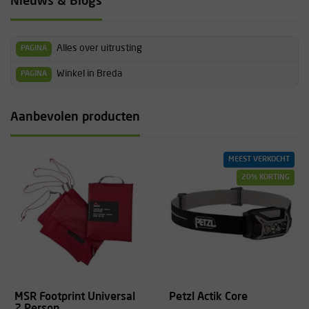
Nieuws & Blogs
Alles over uitrusting
PAGINA
Winkel in Breda
PAGINA
Aanbevolen producten
MEEST VERKOCHT
20% KORTING
MSR Footprint Universal
Petzl Actik Core
2 Person