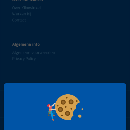
Over Klimwinkel
Werken bij
Contact
Algemene info
Algemene voorwaarden
Privacy Policy
Bel met onze experts
+31(0)85 0653688