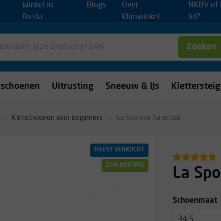
Winkel in
Blogs
Over
NKBV of
Breda
Klimwinkel
lid?
Zoeken
mschoenen
Uitrusting
Sneeuw & IJs
Kletterstei
Klimschoenen voor beginners
La Sportiva Tarantula
MEEST VERKOCHT
16% KORTING
La Spo
Schoenmaat
34.5