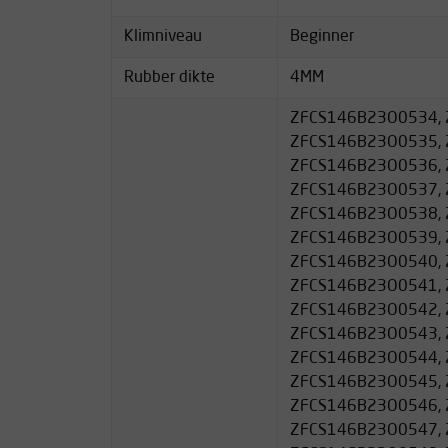
klimschoenrubber
&
Top 4 allround klimschoe
Klimniveau
Beginner
Aanvullende informatie
Rubber dikte
4MM
Gewicht: 480 gram
Bovenmateriaal: Leer
ZFCS146B23O0534, 
Zool: FriXion RS 4 mm
ZFCS146B23O0535, 
ZFCS146B23O0536, 
ZFCS146B23O0537, 
ZFCS146B23O0538, 
ZFCS146B23O0539, 
ZFCS146B23O0540, 
ZFCS146B23O0541, 
ZFCS146B23O0542, 
ZFCS146B23O0543, 
ZFCS146B23O0544, 
ZFCS146B23O0545, 
ZFCS146B23O0546, 
ZFCS146B23O0547, 