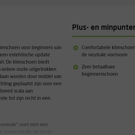
Plus- en minpunte
limschoen voor beginners van
Comfortabele klimschoen
a een estehtische update
de neutrale voetvorm
it. De klimschoen biedt
Zeer betaalbare
 iedere route uitgetrokken
beginnersschoen
edaan worden door middel van
chting geplaatst zijn voor een
 breed scala aan
te tot zijn recht in een
"normale" voet met een
or zowel smalle als brede