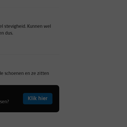
el stevigheid. Kunnen wel
en dus.
le schoenen en ze zitten
Klik hier
tsen?
s - kwaliteit, top Vlot