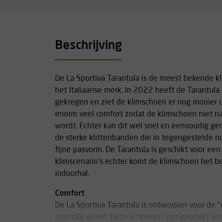
Beschrijving
De La Sportiva Tarantula is de meest bekende k
het Italiaanse merk. In 2022 heeft de Tarantul
gekregen en ziet de klimschoen er nog mooier u
enorm veel comfort zodat de klimschoen niet na
wordt. Echter kan dit wel snel en eenvoudig g
de sterke klittenbanden die in tegengestelde ri
fijne pasvorm. De Tarantula is geschikt voor een
klimscenario's echter komt de klimschoen het bes
indoorhal.
Comfort
De La Sportiva Tarantula is ontworpen voor de 
neutrale wreef. Deze schoenen zijn geschikt vo