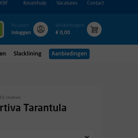
 KBF
Keuzehulp
Vacatures
Contact
Account
Winkelwagen
Inloggen
€ 0,00
gen
Slacklining
Aanbiedingen
61 reviews
rtiva Tarantula