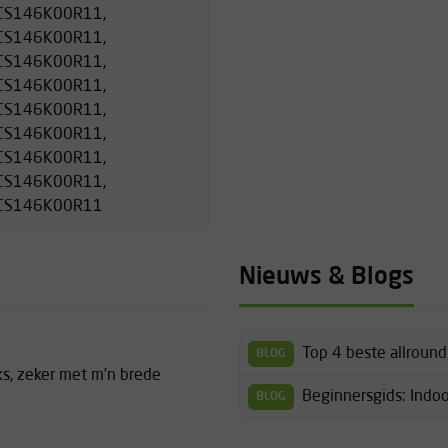
CS146K00R11,
CS146K00R11,
CS146K00R11,
CS146K00R11,
CS146K00R11,
CS146K00R11,
CS146K00R11,
CS146K00R11,
FCS146K00R11
Nieuws & Blogs
Top 4 beste allroun
BLOG
ks, zeker met m’n brede
Beginnersgids: Indo
BLOG