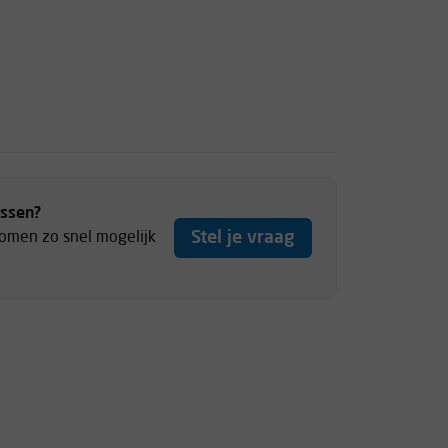
ussen?
Stel je vraag
komen zo snel mogelijk