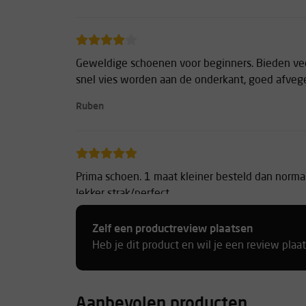
Geweldige schoenen voor beginners. Bieden ve
snel vies worden aan de onderkant, goed afveg
Ruben
Prima schoen. 1 maat kleiner besteld dan norma
lekker strak/perfect.
Marten
Zelf een productreview plaatsen
Heb je dit product en wil je een review plaa
Prima klimschoenen, perfecte pasvorm en grip Prij
Aanbevolen producten