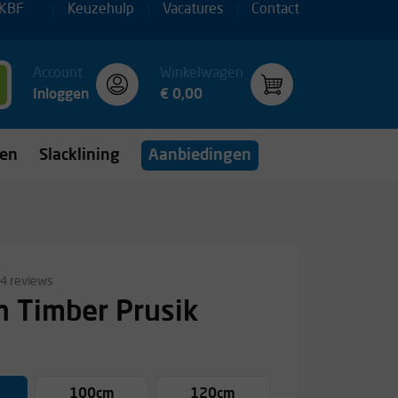
 KBF
Keuzehulp
Vacatures
Contact
Account
Winkelwagen
Inloggen
€ 0,00
gen
Slacklining
Aanbiedingen
4 reviews
 Timber Prusik
100cm
120cm