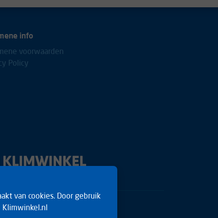
mene info
mene voorwaarden
cy Policy
akt van cookies. Door gebruik
 Klimwinkel.nl