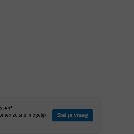
ussen?
Stel je vraag
komen zo snel mogelijk