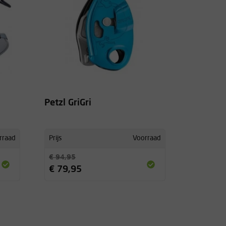
Petzl GriGri
rraad
Prijs
Voorraad
€ 94,95
€ 79,95