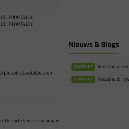
00, P080TA120,
100, P100TA120
Nieuws & Blogs
Keuzehulp: Hoe
KEUZEHULP
 prussik als autoblock en
Keuzehulp: Hoe 
KEUZEHULP
. De korte versie is handiger