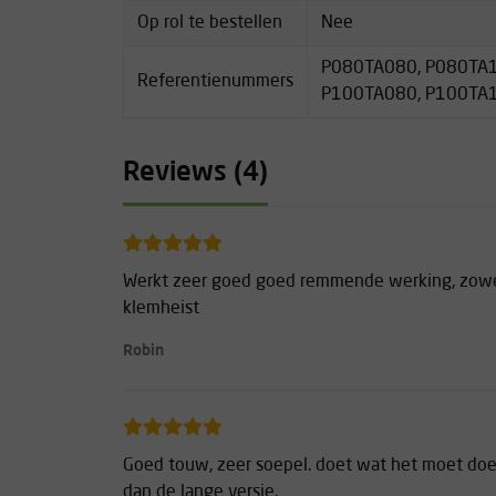
Op rol te bestellen
Nee
P080TA080, P080TA1
Referentienummers
P100TA080, P100TA
Reviews (4)
Werkt zeer goed goed remmende werking, zowel
klemheist
Robin
Goed touw, zeer soepel. doet wat het moet doen
dan de lange versie.