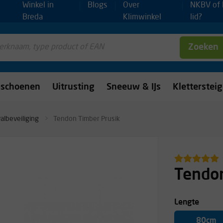
Winkel in
Blogs
Over
NKBV of
Breda
Klimwinkel
lid?
Zoeken
mschoenen
Uitrusting
Sneeuw & IJs
Kletterstei
albeveiliging
Tendon Timber Prusik
Tendon
Lengte
80cm