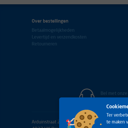
Over bestellingen
Betaalmogelijkheden
Levertijd en verzendkosten
Retourneren
Bel met onze
+31(0)85 
Cookieme
Ter verbet
te maken v
Arduinstraat 20
Telefoon:
+31(0)85 06536