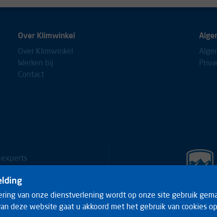
Over Klimwinkel
Alge
Over Klimwinkel
Alge
Werken bij
Priva
Contact
 experts
0653688
lding
ering van onze dienstverlening wordt op onze site gebruik gema
an deze website gaat u akkoord met het gebruik van cookies op
88