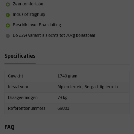
zijn het niet specifiek sneeuwschoenen voor vrouwen, maar eerder
Zeer comfortabel
sneeuwschoenen voor lichte mensen en mensen met korte benen.
Inclusief stijghulp
Aanvullende informatie
Beschikt over Boa-sluiting
Afmetingen: 20 x 56 cm
De 22W variant is slechts tot 70kg belastbaar
Gewicht: 1,74 kg
Draagvermogen: 36-73 kg
Te gebuiken met schoenmaat 36 t/m 43
Specificaties
Gewicht
1740 gram
Ideaal voor
Alpien terrein, Bergachtig terrein
Draagvermogen
73 kg
Referentienummers
69801
FAQ