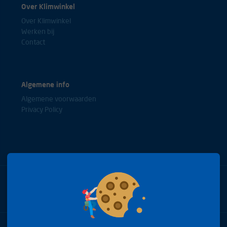
Over Klimwinkel
Over Klimwinkel
Werken bij
Contact
Algemene info
Algemene voorwaarden
Privacy Policy
Bel met onze experts
+31(0)85 0653688