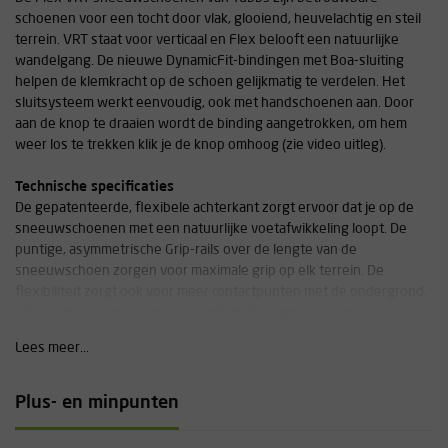
schoenen voor een tocht door vlak, glooiend, heuvelachtig en steil
terrein. VRT staat voor verticaal en Flex belooft een natuurlijke
wandelgang. De nieuwe DynamicFit-bindingen met Boa-sluiting
helpen de klemkracht op de schoen gelijkmatig te verdelen. Het
sluitsysteem werkt eenvoudig, ook met handschoenen aan. Door
aan de knop te draaien wordt de binding aangetrokken, om hem
weer los te trekken klik je de knop omhoog (zie video uitleg).
Technische specificaties
De gepatenteerde, flexibele achterkant zorgt ervoor dat je op de
sneeuwschoenen met een natuurlijke voetafwikkeling loopt. De
puntige, asymmetrische Grip-rails over de lengte van de
sneeuwschoen zorgen voor maximale grip op elk terrein. De
flexibiliteit zorgt ook voor meer contactpunten met de ondergrond,
dit resulteert in meer grip en comfort. De stijghulp achterop de
schoen zorgt voor ontlasting tijdens het stijgen op steile hellingen.
Lees meer...
Gewicht specificatie
Flex VRT 21 W wordt door Tubbs aangeduid als de
Plus- en minpunten
sneeuwschoenen voor vrouwen. Dit model is geschikt voor
volwassenen met een gewicht tot maximaal 73kg. Wat ons betreft