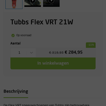
Tubbs Flex VRT 21W
Op voorraad
Aantal
-11%
€ 284,95
1
€ 319,95
In winkelwagen
Beschrijving
De Flex VRT sneeuwschoenen van Tubbs zijn betrouwbare