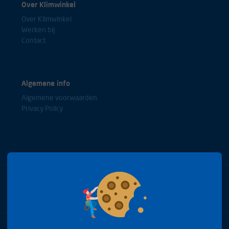
Over Klimwinkel
Over Klimwinkel
Werken bij
Contact
Algemene info
Algemene voorwaarden
Privacy Policy
Bel met onze experts
+31(0)85 0653688