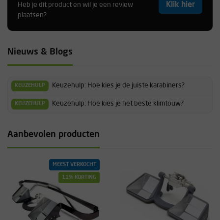
Klik hier
Heb je dit product en wil je een review
Tamara
plaatsen?
Werkt perfect! Zo een stuk minder last van je nek bij het zekeren.
Nieuws & Blogs
Hoesje wat er wordt bijgeleverd maakt het makkelijk om hem mee
te nemen.
Keuzehulp: Hoe kies je de juiste karabiners?
KEUZEHULP
Nienke
Keuzehulp: Hoe kies je het beste klimtouw?
KEUZEHULP
Aanbevolen producten
MEEST VERKOCHT
11% KORTING