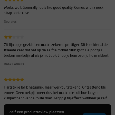
Works well. Generally feels like good quality. Comes with a neck
strap and a case.
Georgios
Zit fijn op je gezicht, en maakt zekeren prettiger. Dit is echter al de
tweede keer dat het op de zelfde manier stuk gaat. De pootjes
breken makkelijk af als je niet oplet hoe je hem over je helm afdoet.
Izaak Cornelis
Hartstikke lelijk natuurlijk, maar werkt uitstekend! Ontzettend blij
ermee. Geen nekpijn meer dus het maakt niet uit hoe lang de
klimpartner over de route doet. Grappig bij effect: wanneer je zelf
aan het klimmen bent en je kijkt naar beneden, zie je een zekeraar
die als een soort robot tegen de muur aan kijkt. Vermakelijk.
Zelf een productreview plaatsen