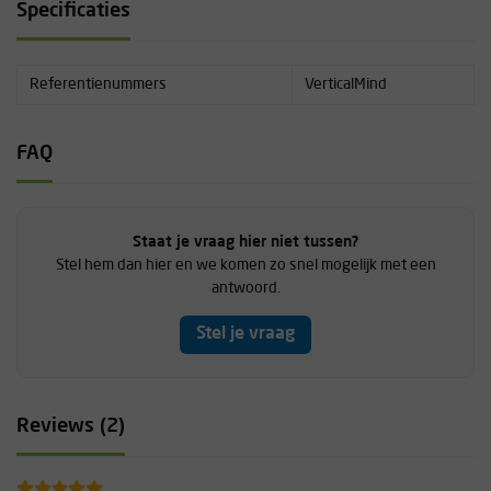
3. Your Brain and "Fun"
Specificaties
4. Fear and Performance
5. The Fear of Falling
6. Falling and Relaxation Drills and Tactics
Referentienummers
VerticalMind
7. Fear of Failure
8. Drills and Tactics to Address Fear of Failure
9. Co-Creative Coaching
FAQ
10. Flow-Putting It All Together, Performance & Play
11. Getting Started
12. References
Staat je vraag hier niet tussen?
Authors: Don McGrath and Jeff Elison
Stel hem dan hier en we komen zo snel mogelijk met een
Language: English
antwoord.
Dimensions: 23,8 x 15,1 cm
Number of pages: 273
Stel je vraag
ISBN: 9781892540881
Edition: 2014
Reviews (2)