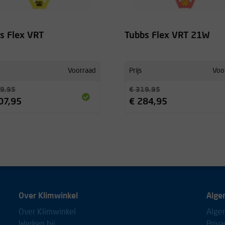
s Flex VRT
Tubbs Flex VRT 21W
Voorraad
Prijs
Voo
9,95
€ 319,95
07,95
€ 284,95
Over Klimwinkel
Alge
Over Klimwinkel
Alge
Werken bij
Priva