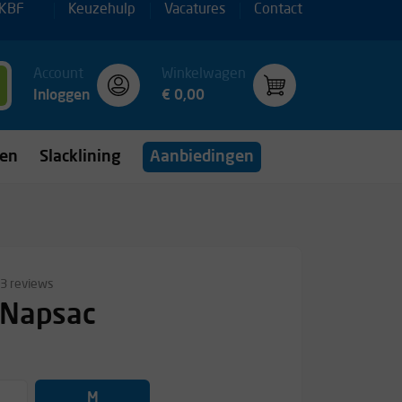
 KBF
Keuzehulp
Vacatures
Contact
Account
Winkelwagen
Inloggen
€ 0,00
gen
Slacklining
Aanbiedingen
3 reviews
 Napsac
M