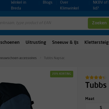
Winkel in
Blogs
Over
NKBV of
Breda
Klimwinkel
lid?
Zoeken
mschoenen
Uitrusting
Sneeuw & IJs
Kletterstei
eeuwschoen accessoires
Tubbs Napsac
20% KORTING
Tubbs
Maat
S