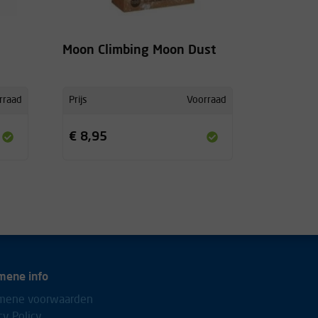
Moon Climbing Moon Dust
rraad
Prijs
Voorraad
€ 8,95
mene info
mene voorwaarden
cy Policy